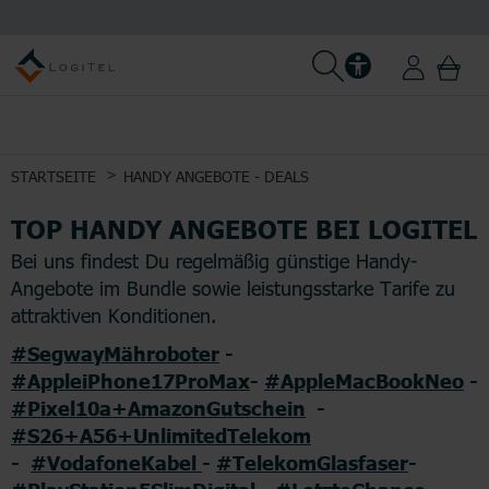
STARTSEITE
HANDY ANGEBOTE - DEALS
TOP HANDY ANGEBOTE BEI LOGITEL
Bei uns findest Du regelmäßig günstige Handy-
Angebote im Bundle sowie leistungsstarke Tarife zu
attraktiven Konditionen.
#SegwayMähroboter
-
#AppleiPhone17ProMax
-
#AppleMacBookNeo
-
#Pixel10a+AmazonGutschein
-
#S26+A56+UnlimitedTelekom
-
#VodafoneKabel
-
#TelekomGlasfaser
-