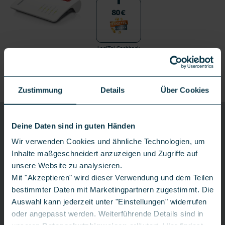
LogiTel Cashback
80€
Produktdetails
Versand nach Eingang der Auftragsbestätigung
Zustimmung
Details
Über Cookies
TELEKOM
GLASFASER 300
Deine Daten sind in guten Händen
300 Mbit/s
Wir verwenden Cookies und ähnliche Technologien, um
Glasfaser 300
Inhalte maßgeschneidert anzuzeigen und Zugriffe auf
Glasfaser 600
unsere Website zu analysieren.
Mit "Akzeptieren" wird dieser Verwendung und dem Teilen
Glasfaser 1000
bestimmter Daten mit Marketingpartnern zugestimmt. Die
Weitere Details
Auswahl kann jederzeit unter "Einstellungen" widerrufen
oder angepasst werden. Weiterführende Details sind in
*
**
1,
00€
9,
95€
einm.
mtl.