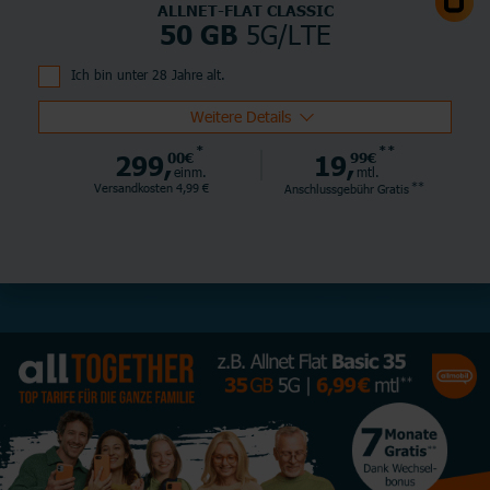
ALLNET-FLAT CLASSIC
5G/LTE
50 GB
Ich bin unter 28 Jahre alt.
Weitere Details
*
**
299,
00€
19,
99€
einm.
mtl.
**
Versandkosten 4,99 €
Anschlussgebühr
Gratis