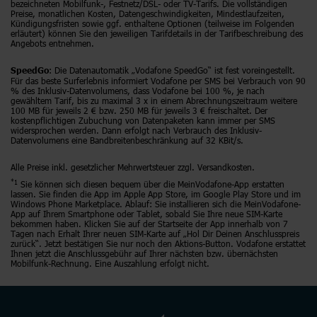
bezeichneten Mobilfunk-, Festnetz/DSL- oder TV-Tarifs. Die vollständigen
Preise, monatlichen Kosten, Datengeschwindigkeiten, Mindestlaufzeiten,
Kündigungsfristen sowie ggf. enthaltene Optionen (teilweise im Folgenden
erläutert) können Sie den jeweiligen Tarifdetails in der Tarifbeschreibung des
Angebots entnehmen.
: Die Datenautomatik „Vodafone SpeedGo“ ist fest voreingestellt.
SpeedGo
Für das beste Surferlebnis informiert Vodafone per SMS bei Verbrauch von 90
% des Inklusiv-Datenvolumens, dass Vodafone bei 100 %, je nach
gewähltem Tarif, bis zu maximal 3 x in einem Abrechnungszeitraum weitere
100 MB für jeweils 2 € bzw. 250 MB für jeweils 3 € freischaltet. Der
kostenpflichtigen Zubuchung von Datenpaketen kann immer per SMS
widersprochen werden. Dann erfolgt nach Verbrauch des Inklusiv-
Datenvolumens eine Bandbreitenbeschränkung auf 32 KBit/s.
Alle Preise inkl. gesetzlicher Mehrwertsteuer zzgl. Versandkosten.
*1
Sie können sich diesen bequem über die MeinVodafone-App erstatten
lassen. Sie finden die App im Apple App Store, im Google Play Store und im
Windows Phone Marketplace. Ablauf: Sie installieren sich die MeinVodafone-
App auf Ihrem Smartphone oder Tablet, sobald Sie Ihre neue SIM-Karte
bekommen haben. Klicken Sie auf der Startseite der App innerhalb von 7
Tagen nach Erhalt Ihrer neuen SIM-Karte auf „Hol Dir Deinen Anschlusspreis
zurück“. Jetzt bestätigen Sie nur noch den Aktions-Button. Vodafone erstattet
Ihnen jetzt die Anschlussgebühr auf Ihrer nächsten bzw. übernächsten
Mobilfunk-Rechnung. Eine Auszahlung erfolgt nicht.