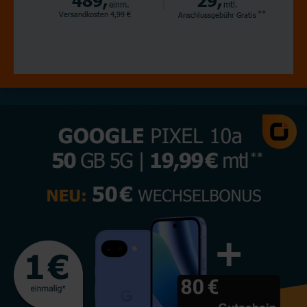
einm.
mtl.
**
Versandkosten 4,99 €
Anschlussgebühr
Gratis