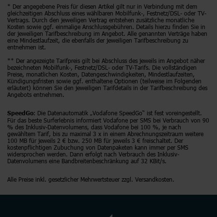
* Der angegebene Preis für diesen Artikel gilt nur in Verbindung mit dem
gleichzeitigen Abschluss eines wählbaren Mobilfunk-, Festnetz/DSL- oder TV-
Vertrags. Durch den jeweiligen Vertrag entstehen zusätzliche monatliche
Kosten sowie ggf. einmalige Anschlussgebühren. Details hierzu finden Sie in
der jeweiligen Tarifbeschreibung im Angebot. Alle genannten Verträge haben
eine Mindestlaufzeit, die ebenfalls der jeweiligen Tarifbeschreibung zu
entnehmen ist.
** Der angezeigte Tarifpreis gilt bei Abschluss des jeweils im Angebot näher
bezeichneten Mobilfunk-, Festnetz/DSL- oder TV-Tarifs. Die vollständigen
Preise, monatlichen Kosten, Datengeschwindigkeiten, Mindestlaufzeiten,
Kündigungsfristen sowie ggf. enthaltene Optionen (teilweise im Folgenden
erläutert) können Sie den jeweiligen Tarifdetails in der Tarifbeschreibung des
Angebots entnehmen.
: Die Datenautomatik „Vodafone SpeedGo“ ist fest voreingestellt.
SpeedGo
Für das beste Surferlebnis informiert Vodafone per SMS bei Verbrauch von 90
% des Inklusiv-Datenvolumens, dass Vodafone bei 100 %, je nach
gewähltem Tarif, bis zu maximal 3 x in einem Abrechnungszeitraum weitere
100 MB für jeweils 2 € bzw. 250 MB für jeweils 3 € freischaltet. Der
kostenpflichtigen Zubuchung von Datenpaketen kann immer per SMS
widersprochen werden. Dann erfolgt nach Verbrauch des Inklusiv-
Datenvolumens eine Bandbreitenbeschränkung auf 32 KBit/s.
Alle Preise inkl. gesetzlicher Mehrwertsteuer zzgl. Versandkosten.