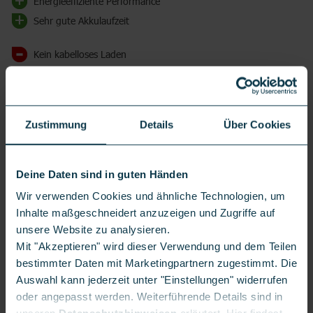
Energieeffiziente Performance
Sehr gute Akkulaufzeit
Kein kabelloses Laden
Keine eSIM-Unterstützung
Zustimmung
Details
Über Cookies
Deine Daten sind in guten Händen
DAS NOTHING PHONE (3A) MIT VERTRAG
Wir verwenden Cookies und ähnliche Technologien, um
Das Nothing Phone (3a) ist ein Mittelklasse-
Inhalte maßgeschneidert anzuzeigen und Zugriffe auf
Smartphone, das durch sein unverwechselbares
unsere Website zu analysieren.
Design, fortschrittliche Funktionen und hervorragende
Mit "Akzeptieren" wird dieser Verwendung und dem Teilen
Performance besticht. Um das Beste aus Deinem
bestimmter Daten mit Marketingpartnern zugestimmt. Die
Nothing Phone (3a) herauszuholen, kannst Du es mit
Auswahl kann jederzeit unter "Einstellungen" widerrufen
einem Vertrag kombinieren. Damit profitierst Du von
oder angepasst werden. Weiterführende Details sind in
zusätzlichen Vorteilen und kannst gleichzeitig die