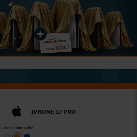
Junge Leute
Kombitarife
Glasfaser
LTE
IPHONE 17 PRO
Wähle Deine Farbe