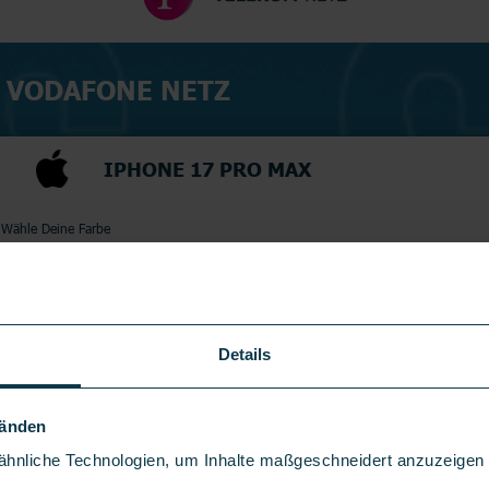
M VODAFONE NETZ
IPHONE 17 PRO MAX
Wähle Deine Farbe
Wähle Deinen Gerätespeicher
256
GB
Details
Händen
hnliche Technologien, um Inhalte maßgeschneidert anzuzeigen u