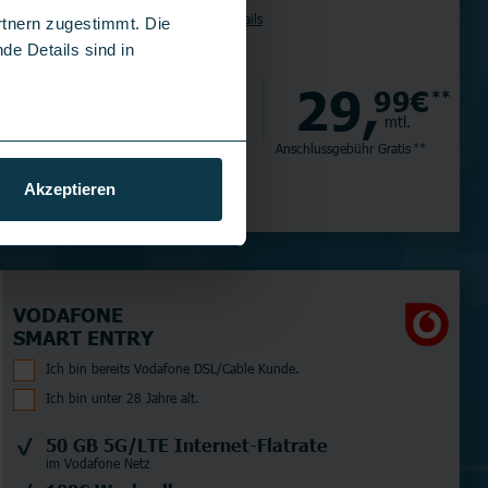
Tarifdetails
rtnern zugestimmt. Die
de Details sind in
629,
29,
00€
99€
*
**
einm.
mtl.
Versandkosten 4,99 €
Anschlussgebühr
Gratis
**
Akzeptieren
VODAFONE
SMART ENTRY
Ich bin bereits Vodafone DSL/Cable Kunde.
Ich bin unter 28 Jahre alt.
50 GB 5G/LTE Internet-Flatrate
im Vodafone Netz