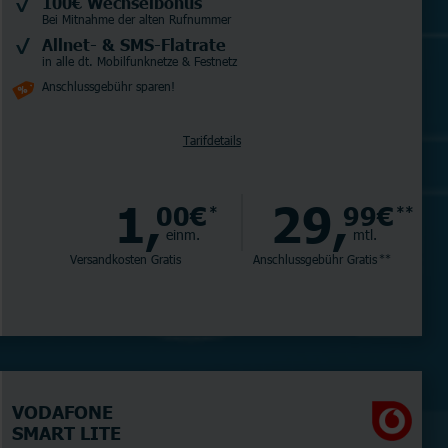
100€ Wechselbonus
Bei Mitnahme der alten Rufnummer
Allnet- & SMS-Flatrate
in alle dt. Mobilfunknetze & Festnetz
Anschlussgebühr sparen!
Tarifdetails
1,
29,
00€
99€
*
**
einm.
mtl.
Versandkosten Gratis
Anschlussgebühr
Gratis
**
VODAFONE
SMART LITE