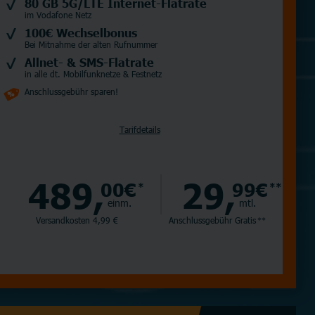
80 GB 5G/LTE Internet-Flatrate
im Vodafone Netz
100€ Wechselbonus
Bei Mitnahme der alten Rufnummer
Allnet- & SMS-Flatrate
in alle dt. Mobilfunknetze & Festnetz
Anschlussgebühr sparen!
Tarifdetails
489,
29,
00€
99€
*
**
einm.
mtl.
Versandkosten 4,99 €
Anschlussgebühr
Gratis
**