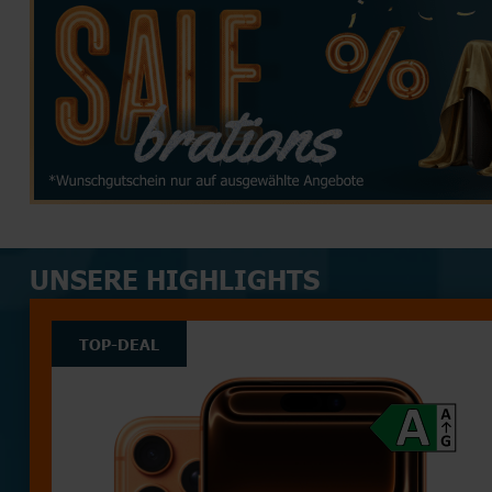
TOP HANDYTARIFE
INTERNETTARIFE
SIM Only
Handyvertrag
DSL
Kabel
TOP AKTIONEN
TOP AKTIONEN
TOP HANDY-AKTIONEN
UNSERE HIGHLIGHTS
TOP-DEAL