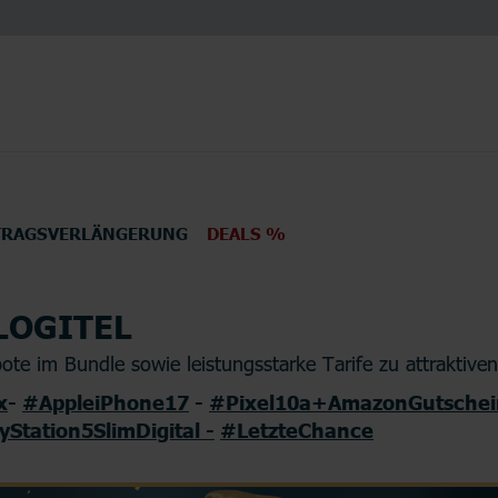
TRAGSVERLÄNGERUNG
DEALS %
LOGITEL
en
Elektronik
TV
te im Bundle sowie leistungsstarke Tarife zu attraktiven
x
-
#AppleiPhone17
-
#Pixel10a+AmazonGutschei
yStation5SlimDigital -
#LetzteChance