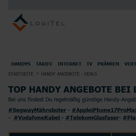
HANDYS
TARIFE
INTERNET
TV
PRÄMIEN
VER
UNSERE TOP DEALS FÜR DICH
STARTSEITE
HANDY ANGEBOTE - DEALS
ALLE HANDYS UND SMARTPHONES
TOP MOBILFUNK ANBIETER
INTERNETANBIETER
UNSERE BESTEN TV TARIFE
PRÄMIEN
TOP HANDY ANGEBOTE BEI 
Kopfhörer
Konsol
Bei uns findest Du regelmäßig günstige Handy-Angebo
#SegwayMähroboter
-
#AppleiPhone17ProMa
-
#VodafoneKabel
-
#TelekomGlasfaser
-
#Pla
ALLE HERSTELLER