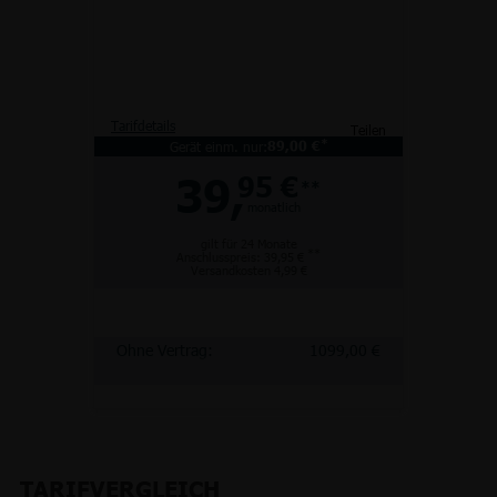
Tarifdetails
Teilen
*
Gerät einm. nur:
89,00 €
39,
95 €
**
monatlich
gilt für 24 Monate
**
Anschlusspreis: 39,95 €
Versandkosten 4,99 €
Ohne Vertrag:
1099,00 €
TARIFVERGLEICH