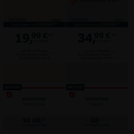
Anschlussgebühr sparen!
*1
Tarifdetails
Tarifdetails
Teilen
Teilen
*
*
Gerät einm. nur:
359,00 €
Gerät einm. nur:
139,00 €
19,
34,
99 €
99 €
**
**
monatlich
monatlich
gilt für 24 Monate
gilt für 24 Monate
**
**
Anschlusspreis: Gratis
Anschlusspreis: Gratis
Versandkosten 4,99 €
Versandkosten 4,99 €
AKTION!
AKTION!
VODAFONE
VODAFONE
Smart Entry
Smart L
50 GB
GB
5G
5G
im Vodafone Netz
im Vodafone Netz