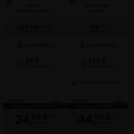
OTELO
VODAFONE
Allnet-Flat Classic Plus
Smart M
125 GB
GB
5G/LTE
5G
im Vodafone Netz
im Vodafone Netz
bis
100
Mbit/s
bis
300
Mbit/s
+
+
50 €
100 €
Wechselbonus
Wechselbonus
Anschlussgebühr sparen!
Tarifdetails
Tarifdetails
Teilen
Teilen
*
*
Gerät einm. nur:
279,00 €
Gerät einm. nur:
9,00 €
24,
44,
99 €
99 €
**
**
monatlich
monatlich
gilt für 24 Monate
gilt für 24 Monate