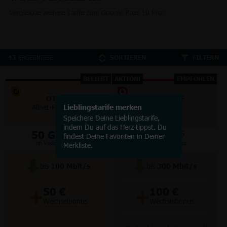
Vergleiche weitere Tarife zum Google Pixel 10 Pro:
ERGEBNISSE
43
SORTIEREN
FILTERN
BELIEBT
AKTION!
EMPFOHLEN
OTELO
VODAFONE
Allnet-Flat Classic
Lieblingstarife merken
Smart Lite
Speichere Deine Lieblingstarife,
indem Du auf das Herz tippst. Du
50 GB
70 GB
5G/LTE
5G
findest Deine Favoriten in Deiner
im Vodafone Netz
im Vodafone Netz
Merkliste.
bis
100
Mbit/s
bis
300
Mbit/s
+
+
50 €
100 €
Wechselbonus
Wechselbonus