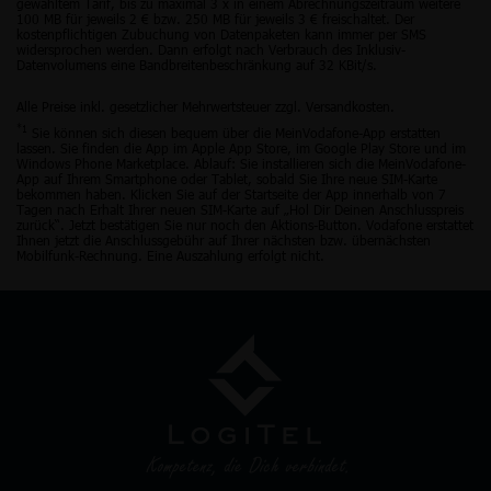
gewähltem Tarif, bis zu maximal 3 x in einem Abrechnungszeitraum weitere
100 MB für jeweils 2 € bzw. 250 MB für jeweils 3 € freischaltet. Der
kostenpflichtigen Zubuchung von Datenpaketen kann immer per SMS
widersprochen werden. Dann erfolgt nach Verbrauch des Inklusiv-
Datenvolumens eine Bandbreitenbeschränkung auf 32 KBit/s.
Alle Preise inkl. gesetzlicher Mehrwertsteuer zzgl. Versandkosten.
*1
Sie können sich diesen bequem über die MeinVodafone-App erstatten
lassen. Sie finden die App im Apple App Store, im Google Play Store und im
Windows Phone Marketplace. Ablauf: Sie installieren sich die MeinVodafone-
App auf Ihrem Smartphone oder Tablet, sobald Sie Ihre neue SIM-Karte
bekommen haben. Klicken Sie auf der Startseite der App innerhalb von 7
Tagen nach Erhalt Ihrer neuen SIM-Karte auf „Hol Dir Deinen Anschlusspreis
zurück“. Jetzt bestätigen Sie nur noch den Aktions-Button. Vodafone erstattet
Ihnen jetzt die Anschlussgebühr auf Ihrer nächsten bzw. übernächsten
Mobilfunk-Rechnung. Eine Auszahlung erfolgt nicht.