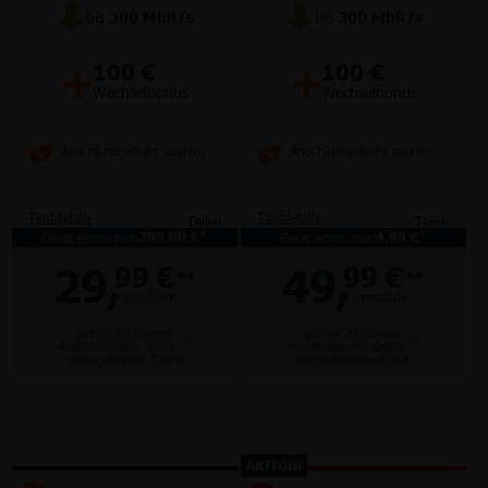
bis
300
Mbit/s
bis
300
Mbit/s
+
+
100 €
100 €
Wechselbonus
Wechselbonus
Anschlussgebühr sparen!
Anschlussgebühr sparen!
Tarifdetails
Tarifdetails
Teilen
Teilen
*
*
Gerät einm. nur:
299,00 €
Gerät einm. nur:
4,99 €
29,
49,
99 €
99 €
**
**
monatlich
monatlich
gilt für 24 Monate
gilt für 24 Monate
**
**
Anschlusspreis: Gratis
Anschlusspreis: Gratis
Versandkosten 4,99 €
Versandkosten 4,99 €
AKTION!