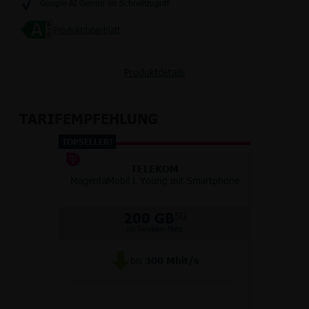
Google AI Gemini im Schnellzugriff
Produktdatenblatt
Produktdetails
TARIFEMPFEHLUNG
TOPSELLER!
TELEKOM
MagentaMobil L Young mit Smartphone
200 GB
5G
im Telekom Netz
bis
300
Mbit/s