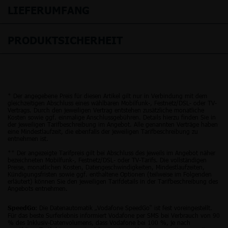
LIEFERUMFANG
PRODUKTSICHERHEIT
* Der angegebene Preis für diesen Artikel gilt nur in Verbindung mit dem
gleichzeitigen Abschluss eines wählbaren Mobilfunk-, Festnetz/DSL- oder TV-
Vertrags. Durch den jeweiligen Vertrag entstehen zusätzliche monatliche
Kosten sowie ggf. einmalige Anschlussgebühren. Details hierzu finden Sie in
der jeweiligen Tarifbeschreibung im Angebot. Alle genannten Verträge haben
eine Mindestlaufzeit, die ebenfalls der jeweiligen Tarifbeschreibung zu
entnehmen ist.
** Der angezeigte Tarifpreis gilt bei Abschluss des jeweils im Angebot näher
bezeichneten Mobilfunk-, Festnetz/DSL- oder TV-Tarifs. Die vollständigen
Preise, monatlichen Kosten, Datengeschwindigkeiten, Mindestlaufzeiten,
Kündigungsfristen sowie ggf. enthaltene Optionen (teilweise im Folgenden
erläutert) können Sie den jeweiligen Tarifdetails in der Tarifbeschreibung des
Angebots entnehmen.
: Die Datenautomatik „Vodafone SpeedGo“ ist fest voreingestellt.
SpeedGo
Für das beste Surferlebnis informiert Vodafone per SMS bei Verbrauch von 90
% des Inklusiv-Datenvolumens, dass Vodafone bei 100 %, je nach