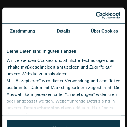
PRODUKTDETAILS GOOGLE PIXEL 10
PRO
Das Google Pixel 10 Pro verheißt
das ultimative
Zustimmung
Details
Über Cookies
Pixel-Erlebnis
. Dafür setzt Google bei seinem
Flaggschiff-Modell auf eine brillante Kombination aus
revolutionärer KI-Technologie, professioneller
Deine Daten sind in guten Händen
Kameraausstattung und außergewöhnlicher
Wir verwenden Cookies und ähnliche Technologien, um
Performance. Mit dem leistungsstarken Google
Inhalte maßgeschneidert anzuzeigen und Zugriffe auf
Tensor G5-Prozessor
, dem integrierten Gemini-
unsere Website zu analysieren.
Assistenten und einem atemberaubenden
Pro-
Mit "Akzeptieren" wird dieser Verwendung und dem Teilen
Dreifach-Kamerasystem
liefert Dir das Google-
bestimmter Daten mit Marketingpartnern zugestimmt. Die
Smartphone nicht nur technische Exzellenz, sondern
Auswahl kann jederzeit unter "Einstellungen" widerrufen
verwandelt Deine kreativen Visionen in
oder angepasst werden. Weiterführende Details sind in
beeindruckende Realität. Zudem verspricht Dir die
unseren
Datenschutzhinweisen
erläutert. Hier findest
siebenjährige Update-Garantie
langanhaltende
Du unser
Impressum
.
Freude an Deinem smarten Begleiter. Das Pixel-Phone