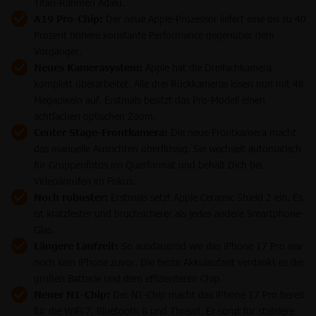
Titan-Rahmen Adieu.
A19 Pro-Chip:
Der neue Apple-Prozessor liefert eine bis zu 40
Prozent höhere konstante Performance gegenüber dem
Vorgänger.
Neues Kamerasystem:
Apple hat die Dreifachkamera
komplett überarbeitet. Alle drei Rückkameras lösen nun mit 48
Megapixeln auf. Erstmals besitzt das Pro-Modell einen
achtfachen optischen Zoom.
Center Stage-Frontkamera:
Die neue Frontkamera macht
das manuelle Ausrichten überflüssig. Sie wechselt automatisch
für Gruppenfotos ins Querformat und behält Dich bei
Videoanrufen im Fokus.
Noch robuster:
Erstmals setzt Apple Ceramic Shield 2 ein. Es
ist kratzfester und bruchsicherer als jedes andere Smartphone-
Glas.
Längere Laufzeit:
So ausdauernd wie das iPhone 17 Pro war
noch kein iPhone zuvor. Die beste Akkulaufzeit verdankt es der
großen Batterie und dem effizienteren Chip.
Neuer N1-Chip:
Der N1-Chip macht das iPhone 17 Pro bereit
für die WiFi 7, Bluetooth 6 und Thread. Er sorgt für stabilere