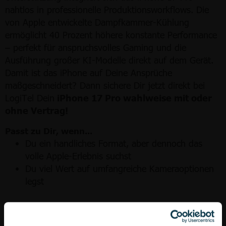
nahtlos in professionelle Produktionsworkflows. Die
von Apple entwickelte Dampfkammer-Kühlung
ermöglicht 40 Prozent höhere konstante Performance
– perfekt für anspruchsvolles Gaming und die
Ausführung großer KI-Modelle direkt auf dem Gerät.
Damit ist das iPhone auf Deine Ansprüche
maßgeschneidert? Dann sichere Dir jetzt direkt bei
LogiTel Dein
iPhone 17 Pro wahlweise mit oder
ohne Vertrag!
Passt zu Dir, wenn...
Du ein handliches Format, aber dennoch das
volle Apple-Erlebnis suchst
Du viel Wert auf umfangreiche Kameraoptionen
legst
Passt nicht zu Dir, wenn...
Du weniger Wert auf die Kameraausstattung