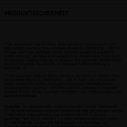
PRODUKTSICHERHEIT
* Der angegebene Preis für diesen Artikel gilt nur in Verbindung mit dem
gleichzeitigen Abschluss eines wählbaren Mobilfunk-, Festnetz/DSL- oder TV-
Vertrags. Durch den jeweiligen Vertrag entstehen zusätzliche monatliche
Kosten sowie ggf. einmalige Anschlussgebühren. Details hierzu finden Sie in
der jeweiligen Tarifbeschreibung im Angebot. Alle genannten Verträge haben
eine Mindestlaufzeit, die ebenfalls der jeweiligen Tarifbeschreibung zu
entnehmen ist.
** Der angezeigte Tarifpreis gilt bei Abschluss des jeweils im Angebot näher
bezeichneten Mobilfunk-, Festnetz/DSL- oder TV-Tarifs. Die vollständigen
Preise, monatlichen Kosten, Datengeschwindigkeiten, Mindestlaufzeiten,
Kündigungsfristen sowie ggf. enthaltene Optionen (teilweise im Folgenden
erläutert) können Sie den jeweiligen Tarifdetails in der Tarifbeschreibung des
Angebots entnehmen.
: Die Datenautomatik „Vodafone SpeedGo“ ist fest voreingestellt.
SpeedGo
Für das beste Surferlebnis informiert Vodafone per SMS bei Verbrauch von 90
% des Inklusiv-Datenvolumens, dass Vodafone bei 100 %, je nach
gewähltem Tarif, bis zu maximal 3 x in einem Abrechnungszeitraum weitere
100 MB für jeweils 2 € bzw. 250 MB für jeweils 3 € freischaltet. Der
kostenpflichtigen Zubuchung von Datenpaketen kann immer per SMS