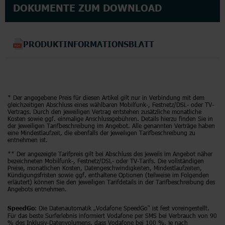
DOKUMENTE ZUM DOWNLOAD
PRODUKTINFORMATIONSBLATT
* Der angegebene Preis für diesen Artikel gilt nur in Verbindung mit dem
gleichzeitigen Abschluss eines wählbaren Mobilfunk-, Festnetz/DSL- oder TV-
Vertrags. Durch den jeweiligen Vertrag entstehen zusätzliche monatliche
Kosten sowie ggf. einmalige Anschlussgebühren. Details hierzu finden Sie in
der jeweiligen Tarifbeschreibung im Angebot. Alle genannten Verträge haben
eine Mindestlaufzeit, die ebenfalls der jeweiligen Tarifbeschreibung zu
entnehmen ist.
** Der angezeigte Tarifpreis gilt bei Abschluss des jeweils im Angebot näher
bezeichneten Mobilfunk-, Festnetz/DSL- oder TV-Tarifs. Die vollständigen
Preise, monatlichen Kosten, Datengeschwindigkeiten, Mindestlaufzeiten,
Kündigungsfristen sowie ggf. enthaltene Optionen (teilweise im Folgenden
erläutert) können Sie den jeweiligen Tarifdetails in der Tarifbeschreibung des
Angebots entnehmen.
: Die Datenautomatik „Vodafone SpeedGo“ ist fest voreingestellt.
SpeedGo
Für das beste Surferlebnis informiert Vodafone per SMS bei Verbrauch von 90
% des Inklusiv-Datenvolumens, dass Vodafone bei 100 %, je nach