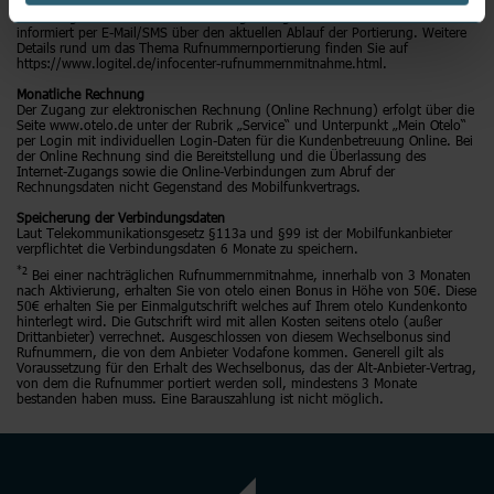
nachträgliche Rufnummernmitnahme beantragt werden. Nach Eingabe der
Daten beginnt otelo mit der Portierungsanfrage beim Altanbieter. Otelo
informiert per E-Mail/SMS über den aktuellen Ablauf der Portierung. Weitere
Details rund um das Thema Rufnummernportierung finden Sie auf
https://www.logitel.de/infocenter-rufnummernmitnahme.html.
Monatliche Rechnung
Der Zugang zur elektronischen Rechnung (Online Rechnung) erfolgt über die
Seite www.otelo.de unter der Rubrik „Service“ und Unterpunkt „Mein Otelo“
per Login mit individuellen Login-Daten für die Kundenbetreuung Online. Bei
der Online Rechnung sind die Bereitstellung und die Überlassung des
Internet-Zugangs sowie die Online-Verbindungen zum Abruf der
Rechnungsdaten nicht Gegenstand des Mobilfunkvertrags.
Speicherung der Verbindungsdaten
Laut Telekommunikationsgesetz §113a und §99 ist der Mobilfunkanbieter
verpflichtet die Verbindungsdaten 6 Monate zu speichern.
*2
Bei einer nachträglichen Rufnummernmitnahme, innerhalb von 3 Monaten
nach Aktivierung, erhalten Sie von otelo einen Bonus in Höhe von 50€. Diese
50€ erhalten Sie per Einmalgutschrift welches auf Ihrem otelo Kundenkonto
hinterlegt wird. Die Gutschrift wird mit allen Kosten seitens otelo (außer
Drittanbieter) verrechnet. Ausgeschlossen von diesem Wechselbonus sind
Rufnummern, die von dem Anbieter Vodafone kommen. Generell gilt als
Voraussetzung für den Erhalt des Wechselbonus, das der Alt-Anbieter-Vertrag,
von dem die Rufnummer portiert werden soll, mindestens 3 Monate
bestanden haben muss. Eine Barauszahlung ist nicht möglich.