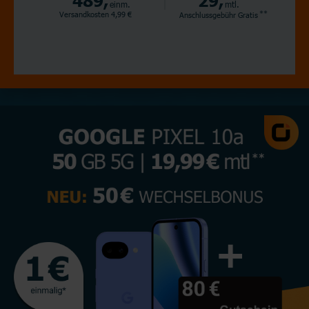
einm.
mtl.
**
Versandkosten 4,99 €
Anschlussgebühr
Gratis