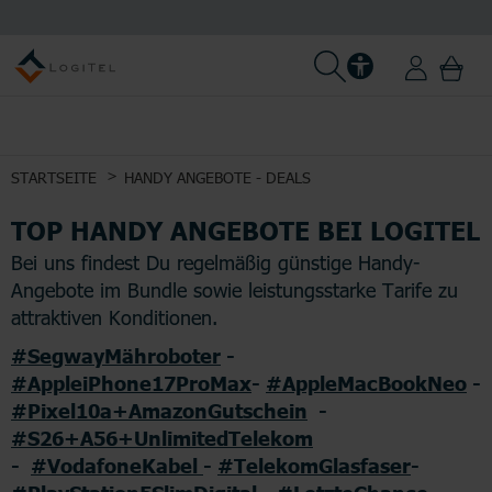
STARTSEITE
HANDY ANGEBOTE - DEALS
TOP HANDY ANGEBOTE BEI LOGITEL
Bei uns findest Du regelmäßig günstige Handy-
Angebote im Bundle sowie leistungsstarke Tarife zu
attraktiven Konditionen.
#SegwayMähroboter
-
#AppleiPhone17ProMax
-
#AppleMacBookNeo
-
#Pixel10a+AmazonGutschein
-
#S26+A56+UnlimitedTelekom
-
#VodafoneKabel
-
#TelekomGlasfaser
-