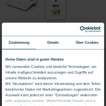
LogiTel Cashback
80€
Produktdetails
Versand nach Eingang der Auftragsbestätigung
Zustimmung
Details
Über Cookies
TELEKOM
GLASFASER 300
Deine Daten sind in guten Händen
300 Mbit/s
Wir verwenden Cookies und ähnliche Technologien, um
Glasfaser 300
Inhalte maßgeschneidert anzuzeigen und Zugriffe auf
Glasfaser 600
unsere Website zu analysieren.
Mit "Akzeptieren" wird dieser Verwendung und dem Teilen
Glasfaser 1000
bestimmter Daten mit Marketingpartnern zugestimmt. Die
Weitere Details
Auswahl kann jederzeit unter "Einstellungen" widerrufen
oder angepasst werden. Weiterführende Details sind in
*
**
1,
00€
9,
95€
einm.
mtl.