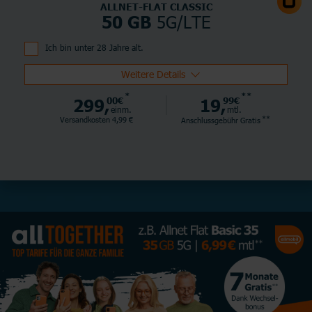
ALLNET-FLAT CLASSIC
5G/LTE
50 GB
Ich bin unter 28 Jahre alt.
Weitere Details
*
**
299,
00€
19,
99€
einm.
mtl.
**
Versandkosten 4,99 €
Anschlussgebühr
Gratis