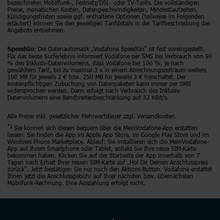
bezeichneten Mobilfunk-, Festnetz/DSL- oder TV-Tarifs. Die vollständigen
Preise, monatlichen Kosten, Datengeschwindigkeiten, Mindestlaufzeiten,
Kündigungsfristen sowie ggf. enthaltene Optionen (teilweise im Folgenden
erläutert) können Sie den jeweiligen Tarifdetails in der Tarifbeschreibung des
Angebots entnehmen.
: Die Datenautomatik „Vodafone SpeedGo“ ist fest voreingestellt.
SpeedGo
Für das beste Surferlebnis informiert Vodafone per SMS bei Verbrauch von 90
% des Inklusiv-Datenvolumens, dass Vodafone bei 100 %, je nach
gewähltem Tarif, bis zu maximal 3 x in einem Abrechnungszeitraum weitere
100 MB für jeweils 2 € bzw. 250 MB für jeweils 3 € freischaltet. Der
kostenpflichtigen Zubuchung von Datenpaketen kann immer per SMS
widersprochen werden. Dann erfolgt nach Verbrauch des Inklusiv-
Datenvolumens eine Bandbreitenbeschränkung auf 32 KBit/s.
Alle Preise inkl. gesetzlicher Mehrwertsteuer zzgl. Versandkosten.
*1
Sie können sich diesen bequem über die MeinVodafone-App erstatten
lassen. Sie finden die App im Apple App Store, im Google Play Store und im
Windows Phone Marketplace. Ablauf: Sie installieren sich die MeinVodafone-
App auf Ihrem Smartphone oder Tablet, sobald Sie Ihre neue SIM-Karte
bekommen haben. Klicken Sie auf der Startseite der App innerhalb von 7
Tagen nach Erhalt Ihrer neuen SIM-Karte auf „Hol Dir Deinen Anschlusspreis
zurück“. Jetzt bestätigen Sie nur noch den Aktions-Button. Vodafone erstattet
Ihnen jetzt die Anschlussgebühr auf Ihrer nächsten bzw. übernächsten
Mobilfunk-Rechnung. Eine Auszahlung erfolgt nicht.