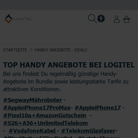
STARTSEITE
HANDY ANGEBOTE - DEALS
TOP HANDY ANGEBOTE BEI LOGITEL
Bei uns findest Du regelmäßig günstige Handy-
Angebote im Bundle sowie leistungsstarke Tarife zu
attraktiven Konditionen.
#SegwayMähroboter
-
#AppleiPhone17ProMax
-
#AppleiPhone17
-
#Pixel10a+AmazonGutschein
-
#S26+A56+UnlimitedTelekom
-
#VodafoneKabel
-
#TelekomGlasfaser
-