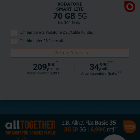
VODAFONE
SMART LITE
5G
70 GB
bis 300 Mbit/s
Ich bin bereits Vodafone DSL/Cable Kunde.
Ich bin unter 28 Jahre alt.
Weitere Details
*
**
209,
00€
34,
99€
einm.
mtl.
**
Versandkosten 4,99 €
Anschlussgebühr
Gratis