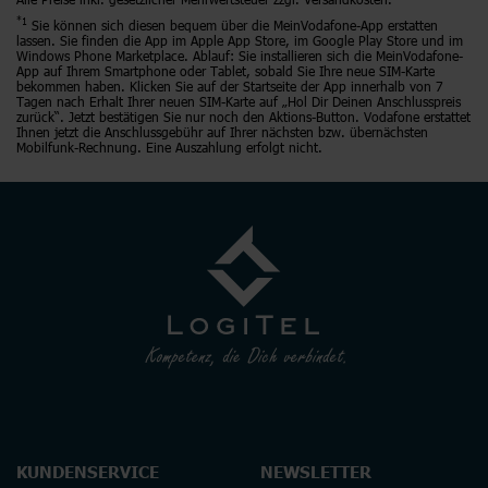
*1
Sie können sich diesen bequem über die MeinVodafone-App erstatten
lassen. Sie finden die App im Apple App Store, im Google Play Store und im
Windows Phone Marketplace. Ablauf: Sie installieren sich die MeinVodafone-
App auf Ihrem Smartphone oder Tablet, sobald Sie Ihre neue SIM-Karte
bekommen haben. Klicken Sie auf der Startseite der App innerhalb von 7
Tagen nach Erhalt Ihrer neuen SIM-Karte auf „Hol Dir Deinen Anschlusspreis
zurück“. Jetzt bestätigen Sie nur noch den Aktions-Button. Vodafone erstattet
Ihnen jetzt die Anschlussgebühr auf Ihrer nächsten bzw. übernächsten
Mobilfunk-Rechnung. Eine Auszahlung erfolgt nicht.
KUNDENSERVICE
NEWSLETTER