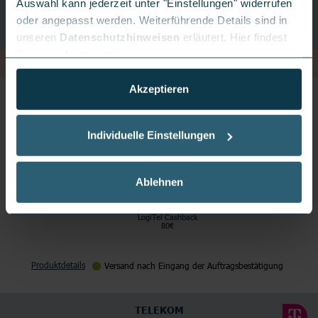
Auswahl kann jederzeit unter "Einstellungen" widerrufen
oder angepasst werden. Weiterführende Details sind in
unseren
Datenschutzhinweisen
erläutert. Hier findest
Du unser
Impressum
.
Akzeptieren
FRITZ!BOX 5690
Individuelle Einstellungen
Ablehnen
LogiTel Cashback
80€
Produktdetails
Versand nach Eingang der Auftragsbestätigung
TELEKOM