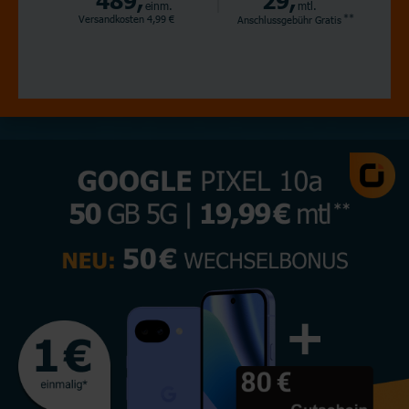
einm.
mtl.
**
Versandkosten 4,99 €
Anschlussgebühr
Gratis