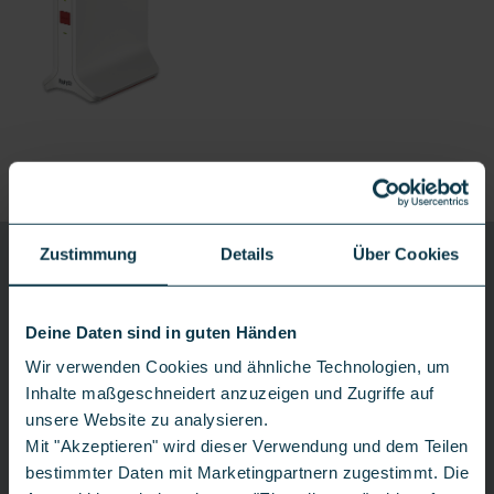
Produktdetails
Versand nach Rechnungseingang
CONGSTAR
Zustimmung
Details
Über Cookies
ZUHAUSE 100 FLEX
100 Mbit/s
Zuhause 250 Flex
Deine Daten sind in guten Händen
Zuhause 100 Flex
Wir verwenden Cookies und ähnliche Technologien, um
Inhalte maßgeschneidert anzuzeigen und Zugriffe auf
Weitere Details
unsere Website zu analysieren.
*
**
119,
00€
18,
00€
Mit "Akzeptieren" wird dieser Verwendung und dem Teilen
einm.
mtl.
bestimmter Daten mit Marketingpartnern zugestimmt. Die
**
Versandkosten 4,99 €
Anschlussgebühr
Gratis