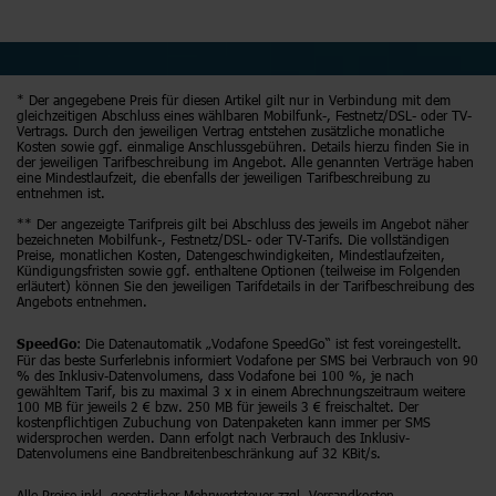
* Der angegebene Preis für diesen Artikel gilt nur in Verbindung mit dem
gleichzeitigen Abschluss eines wählbaren Mobilfunk-, Festnetz/DSL- oder TV-
Vertrags. Durch den jeweiligen Vertrag entstehen zusätzliche monatliche
Kosten sowie ggf. einmalige Anschlussgebühren. Details hierzu finden Sie in
der jeweiligen Tarifbeschreibung im Angebot. Alle genannten Verträge haben
eine Mindestlaufzeit, die ebenfalls der jeweiligen Tarifbeschreibung zu
entnehmen ist.
** Der angezeigte Tarifpreis gilt bei Abschluss des jeweils im Angebot näher
bezeichneten Mobilfunk-, Festnetz/DSL- oder TV-Tarifs. Die vollständigen
Preise, monatlichen Kosten, Datengeschwindigkeiten, Mindestlaufzeiten,
Kündigungsfristen sowie ggf. enthaltene Optionen (teilweise im Folgenden
erläutert) können Sie den jeweiligen Tarifdetails in der Tarifbeschreibung des
Angebots entnehmen.
: Die Datenautomatik „Vodafone SpeedGo“ ist fest voreingestellt.
SpeedGo
Für das beste Surferlebnis informiert Vodafone per SMS bei Verbrauch von 90
% des Inklusiv-Datenvolumens, dass Vodafone bei 100 %, je nach
gewähltem Tarif, bis zu maximal 3 x in einem Abrechnungszeitraum weitere
100 MB für jeweils 2 € bzw. 250 MB für jeweils 3 € freischaltet. Der
kostenpflichtigen Zubuchung von Datenpaketen kann immer per SMS
widersprochen werden. Dann erfolgt nach Verbrauch des Inklusiv-
Datenvolumens eine Bandbreitenbeschränkung auf 32 KBit/s.
Alle Preise inkl. gesetzlicher Mehrwertsteuer zzgl. Versandkosten.