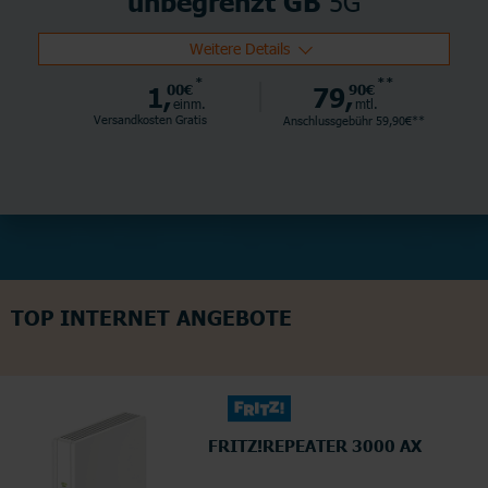
5G
unbegrenzt GB
Weitere Details
*
**
1,
00€
79,
90€
einm.
mtl.
Versandkosten Gratis
Anschlussgebühr 59,90€**
TOP INTERNET ANGEBOTE
FRITZ!REPEATER 3000 AX