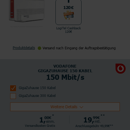
LogiTel Cashback
120€
Produktdetails
Versand nach Eingang der Auftragsbestätigung
VODAFONE
GIGAZUHAUSE 150 KABEL
150 Mbit/s
GigaZuhause 150 Kabel
GigaZuhause 300 Kabel
Weitere Details
*
**
1,
00€
19,
99€
einm.
mtl.
Versandkosten Gratis
Anschlussgebühr 49,99€**