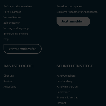
Auftragsstatus einsehen
Anmelden und sparen!
Hilfe & Kontakt
Exklusive Angebote für Abonnenten
Versandkosten
Jetzt anmelden
Zahlungsarten
Vertragsverlängerung
Entsorgungshinweise
Blog
Vertrag widerrufen
DAS IST LOGITEL
SCHNELLEINSTIEGE
Über uns
Handy Angebote
Karriere
Handyvertrag
Ausbildung
Handy mit Vertrag
Handytarife
iPhone mit Vertrag
Internet