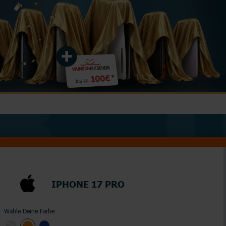
Junge Leute
Kombitarife
Glasfaser
LTE
IPHONE 17 PRO
Wähle Deine Farbe