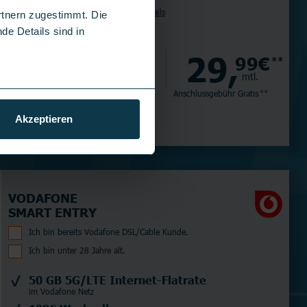
Tarifdetails
rtnern zugestimmt. Die
de Details sind in
629,
29,
00€
99€
*
**
einm.
mtl.
Versandkosten 4,99 €
Anschlussgebühr
Gratis
**
Akzeptieren
VODAFONE
SMART ENTRY
Ich bin bereits Vodafone DSL/Cable Kunde.
Ich bin unter 28 Jahre alt.
50 GB 5G/LTE Internet-Flatrate
im Vodafone Netz