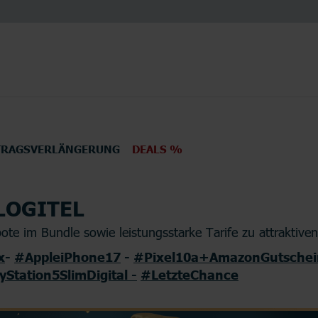
TRAGSVERLÄNGERUNG
DEALS %
LOGITEL
en
Elektronik
TV
te im Bundle sowie leistungsstarke Tarife zu attraktiven
x
-
#AppleiPhone17
-
#Pixel10a+AmazonGutschei
yStation5SlimDigital -
#LetzteChance