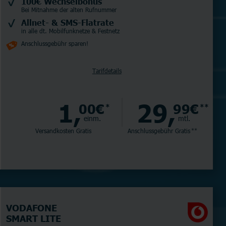
100€ Wechselbonus
Bei Mitnahme der alten Rufnummer
Allnet- & SMS-Flatrate
in alle dt. Mobilfunknetze & Festnetz
Anschlussgebühr sparen!
Tarifdetails
1,
29,
00€
99€
*
**
einm.
mtl.
Versandkosten Gratis
Anschlussgebühr
Gratis
**
VODAFONE
SMART LITE