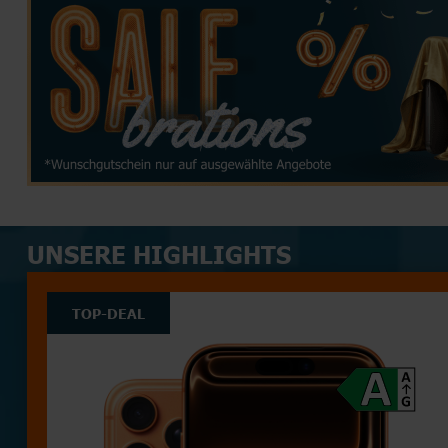
TOP HANDYTARIFE
INTERNETTARIFE
SIM Only
Handyvertrag
DSL
Kabel
TOP AKTIONEN
TOP AKTIONEN
TOP HANDY-AKTIONEN
UNSERE HIGHLIGHTS
TOP-DEAL