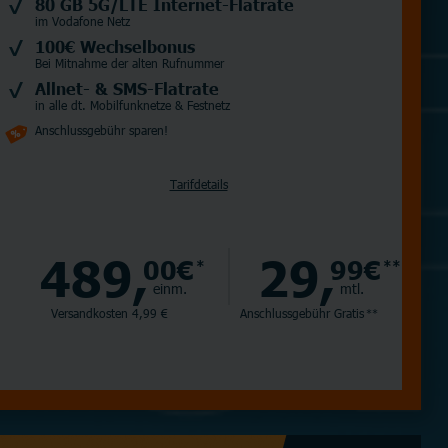
80 GB 5G/LTE Internet-Flatrate
im Vodafone Netz
100€ Wechselbonus
Bei Mitnahme der alten Rufnummer
Allnet- & SMS-Flatrate
in alle dt. Mobilfunknetze & Festnetz
Anschlussgebühr sparen!
Tarifdetails
489,
29,
00€
99€
*
**
einm.
mtl.
Versandkosten 4,99 €
Anschlussgebühr
Gratis
**