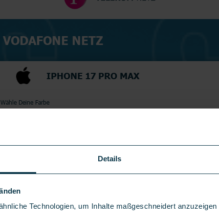
M VODAFONE NETZ
IPHONE 17 PRO MAX
Wähle Deine Farbe
Wähle Deinen Gerätespeicher
256
GB
Details
Händen
hnliche Technologien, um Inhalte maßgeschneidert anzuzeigen u