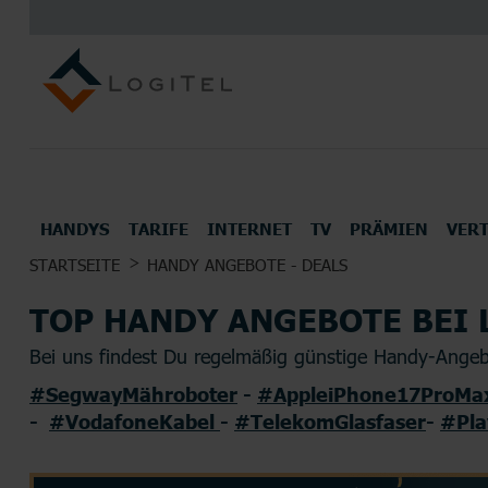
HANDYS
TARIFE
INTERNET
TV
PRÄMIEN
VER
UNSERE TOP DEALS FÜR DICH
STARTSEITE
HANDY ANGEBOTE - DEALS
ALLE HANDYS UND SMARTPHONES
TOP MOBILFUNK ANBIETER
INTERNETANBIETER
UNSERE BESTEN TV TARIFE
PRÄMIEN
TOP HANDY ANGEBOTE BEI 
Kopfhörer
Konsol
Bei uns findest Du regelmäßig günstige Handy-Angebo
#SegwayMähroboter
-
#AppleiPhone17ProMa
-
#VodafoneKabel
-
#TelekomGlasfaser
-
#Pla
ALLE HERSTELLER