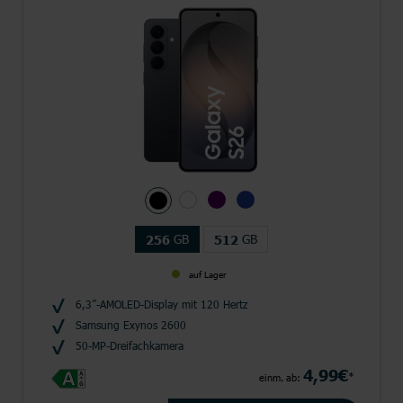
GB
GB
256
512
auf Lager
6,3”-AMOLED-Display mit 120 Hertz
Samsung Exynos 2600
50-MP-Dreifachkamera
4,99€
*
einm. ab: