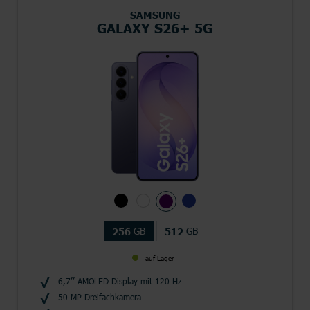
SAMSUNG
GALAXY S26+ 5G
GB
GB
256
512
auf Lager
6,7’’-AMOLED-Display mit 120 Hz
50-MP-Dreifachkamera