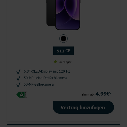
GB
512
auf Lager
6,3’’-OLED-Display mit 120 Hz
50-MP-Leica-Dreifachkamera
50-MP-Selfiekamera
4,99€
*
einm. ab:
Vertrag hinzufügen