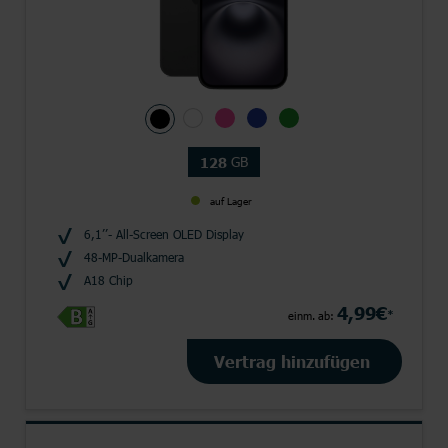
GB
128
auf Lager
6,1’’- All-Screen OLED Display
48-MP-Dualkamera
A18 Chip
4,99€
*
einm. ab:
Vertrag hinzufügen