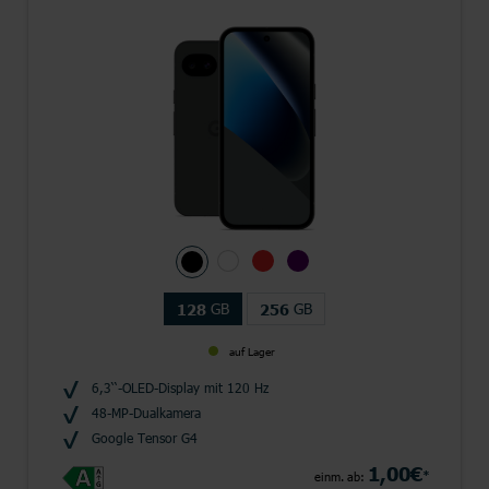
GB
GB
128
256
auf Lager
6,3‘‘-OLED-Display mit 120 Hz
48-MP-Dualkamera
Google Tensor G4
1,00€
*
einm. ab: