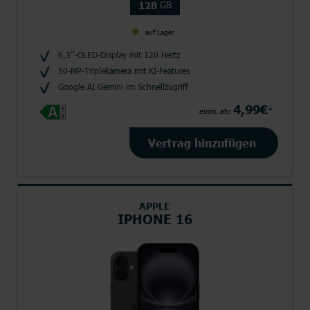
GB
128
auf Lager
6,3’’-OLED-Display mit 120 Hertz
50-MP-Triplekamera mit KI-Features
Google AI Gemini im Schnellzugriff
4,99€
*
einm. ab:
Vertrag hinzufügen
APPLE
IPHONE 16