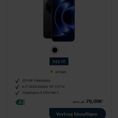
GB
512
auf Lager
200-MP-Teleobjektiv
6,9”-OLED-Display mit 120 Hz
Snapdragon 8 Elite Gen 5
79,00€
*
einm. ab:
Vertrag hinzufügen