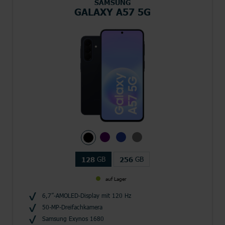
SAMSUNG
GALAXY A57 5G
GB
GB
128
256
auf Lager
6,7”-AMOLED-Display mit 120 Hz
50-MP-Dreifachkamera
Samsung Exynos 1680