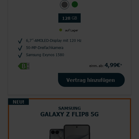
GB
128
auf Lager
6,7’’-AMOLED-Display mit 120 Hz
50-MP-Dreifachkamera
Samsung Exynos 1580
4,99€
*
einm. ab:
Vertrag hinzufügen
NEU!
SAMSUNG
GALAXY Z FLIP8 5G