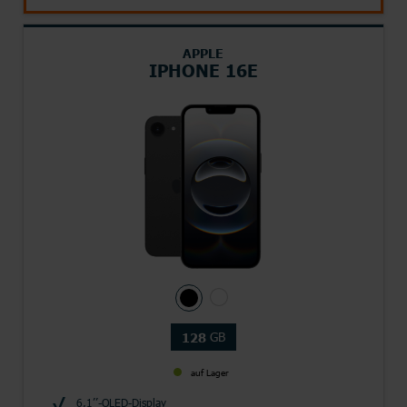
APPLE
IPHONE 16E
GB
128
auf Lager
6,1’’-OLED-Display