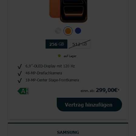
GB
GB
256
512
auf Lager
6,9’’-OLED-Display mit 120 Hz
48-MP-Dreifachkamera
18-MP-Center Stage-Frontkamera
299,00€
*
einm. ab:
Vertrag hinzufügen
SAMSUNG