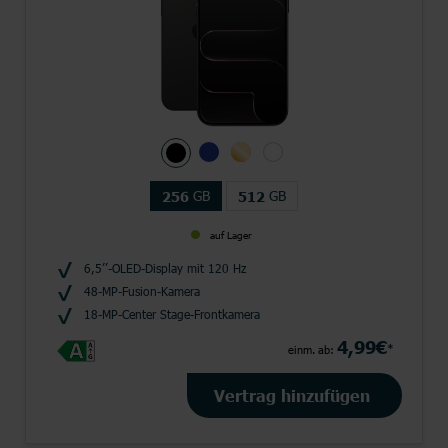
GB
GB
256
512
auf Lager
6,5’’-OLED-Display mit 120 Hz
48-MP-Fusion-Kamera
18-MP-Center Stage-Frontkamera
4,99€
*
einm. ab:
Vertrag hinzufügen