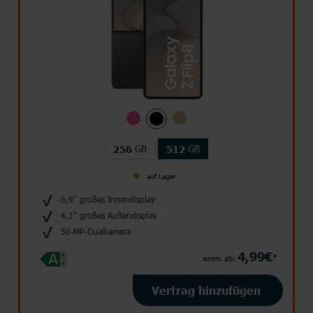
GB
GB
256
512
auf Lager
6,9" großes Innendisplay
4,1" großes Außendisplay
50-MP-Dualkamera
4,99€
*
einm. ab:
Vertrag hinzufügen