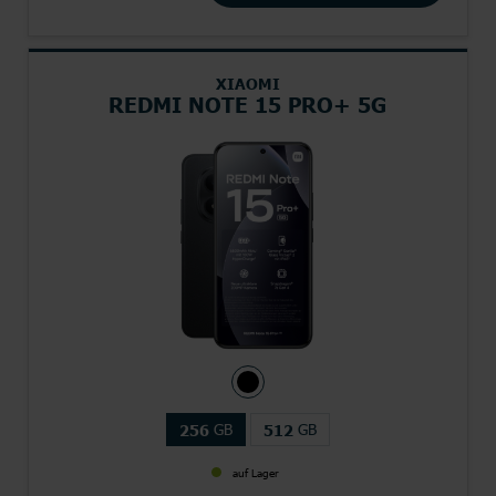
XIAOMI
REDMI NOTE 15 PRO+ 5G
GB
GB
256
512
auf Lager