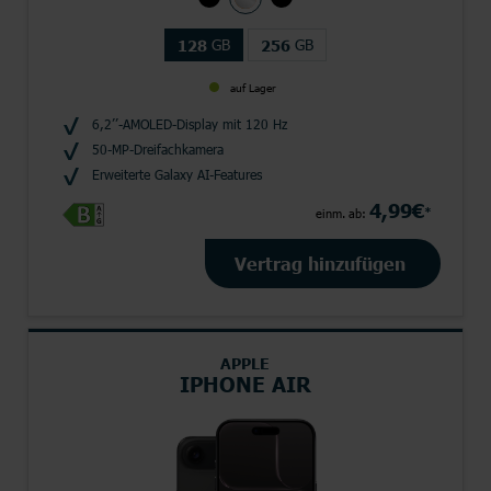
GB
GB
128
256
auf Lager
6,2’’-AMOLED-Display mit 120 Hz
50-MP-Dreifachkamera
Erweiterte Galaxy AI-Features
4,99€
*
einm. ab:
Vertrag hinzufügen
APPLE
IPHONE AIR