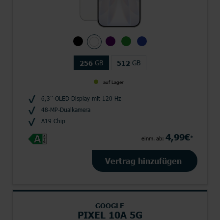
GB
GB
256
512
auf Lager
6,3’’-OLED-Display mit 120 Hz
48-MP-Dualkamera
A19 Chip
4,99€
*
einm. ab:
Vertrag hinzufügen
GOOGLE
PIXEL 10A 5G